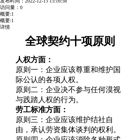
发布时间：
2022-12-15 15:16:58
访问量：
0
概要:
1
概要:
1
详情
全球契约十项原则
人权方面：
原则一：企业应该尊重和维护国
际公认的各项人权。
原则二：企业决不参与任何漠视
与践踏人权的行为。
劳工标准方面：
原则三：企业应该维护结社自
由，承认劳资集体谈判的权利。
原则四：企业应该消除各种形式