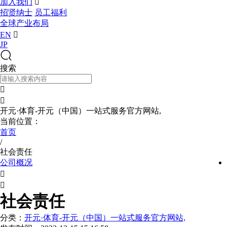
加入我们

招贤纳士
员工福利
全球产业布局
EN

JP
搜索


开元·体育-开元（中国）一站式服务官方网站,
当前位置：
首页
/
社会责任
公司概况


社会责任
分类：
开元·体育-开元（中国）一站式服务官方网站,