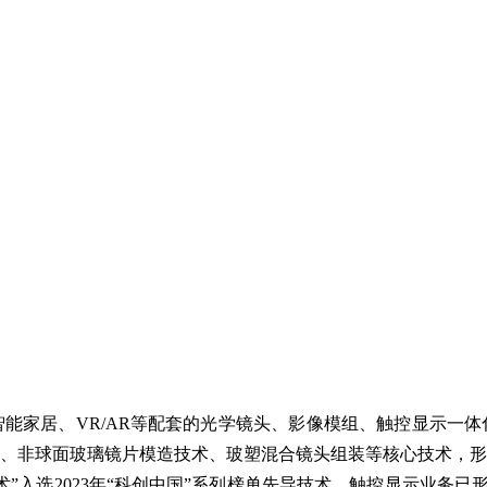
能家居、VR/AR等配套的光学镜头、影像模组、触控显示一
、非球面玻璃镜片模造技术、玻塑混合镜头组装等核心技术，形
入选2023年“科创中国”系列榜单先导技术，触控显示业务已形