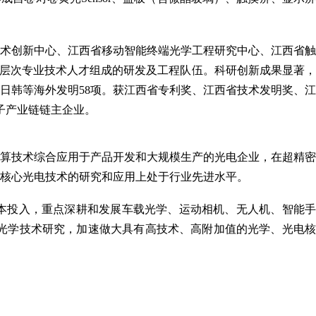
术创新中心、江西省移动智能终端光学工程研究中心、江西省触
高层次专业技术人才组成的研发及工程队伍。科研创新成果显著，
欧美日韩等海外发明58项。获江西省专利奖、江西省技术发明奖、江
子产业链链主企业。
算技术综合应用于产品开发和大规模生产的光电企业，在超精密
核心光电技术的研究和应用上处于行业先进水平。
本投入，重点深耕和发展车载光学、运动相机、无人机、智能手
沿光学技术研究，加速做大具有高技术、高附加值的光学、光电核