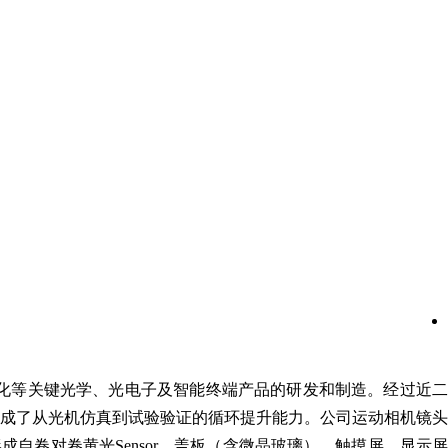
体化等关键光学、光电子及智能终端产品的研发和制造。经过近二
成了从光机仿真到试验验证的循环提升能力。公司运动相机镜头
成自卷对卷黄光Sensor、盖板（含微晶玻璃）、触摸屏、显示屏