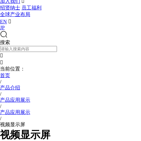
加入我们

招贤纳士
员工福利
全球产业布局
EN

JP
搜索


当前位置：
首页
/
产品介绍
/
产品应用展示
/
产品应用展示
/
视频显示屏
视频显示屏