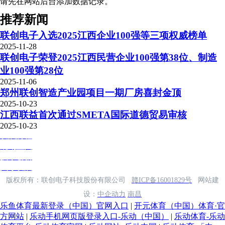
请先在网站后台添加数据记录。
推荐新闻
联创电子入选2025江西企业100强等三项权威榜单
2025-11-28
联创电子荣登2025江西民营企业100强第38位、制造
业100强第28位
2025-11-06
郑州联创智造产业园项目一期厂房喜封金顶
2025-10-23
江西联益首次通过SMETA国际道德贸易审核
2025-10-23
发展历程
规划蓝图
技术创新
人才发展
版权所有：联创电子科技股份有限公司
赣ICP备16001829号
网站建
设：
中企动力
南昌
乐鱼体育最新登录（中国）官网入口
|
开元体育（中国）体育·官
方网站
|
乐动手机网页版登录入口-乐动（中国）
|
乐动体育-乐动