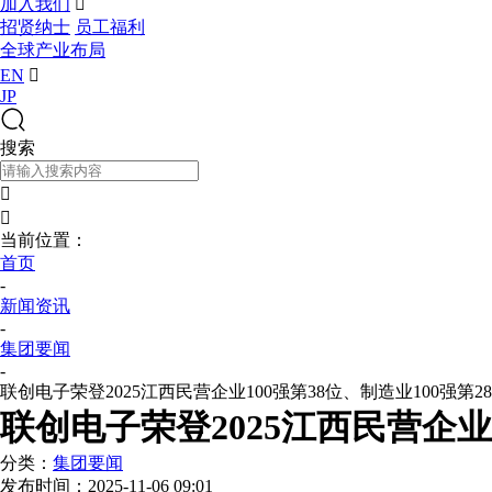
加入我们

招贤纳士
员工福利
全球产业布局
EN

JP
搜索


当前位置：
首页
-
新闻资讯
-
集团要闻
-
联创电子荣登2025江西民营企业100强第38位、制造业100强第2
联创电子荣登2025江西民营企业1
分类：
集团要闻
发布时间：
2025-11-06 09:01